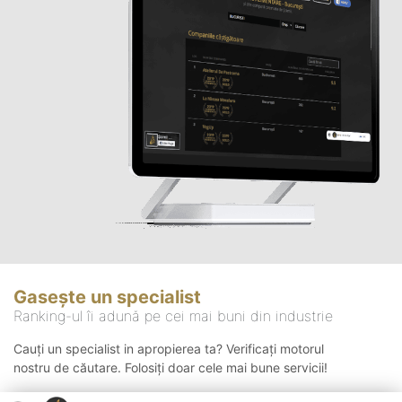
Gasește un specialist
Ranking-ul îi adună pe cei mai buni din industrie
Cauți un specialist in apropierea ta? Verificați motorul
nostru de căutare. Folosiți doar cele mai bune servicii!