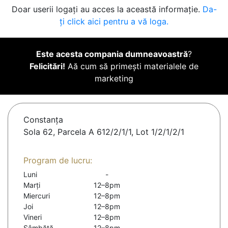
Doar userii logați au acces la această informație.
Da-
ți click aici pentru a vă loga.
Este acesta compania dumneavoastră
?
Felicitări!
Aă cum să primești materialele de
marketing
Constanţa
Sola 62, Parcela A 612/2/1/1, Lot 1/2/1/2/1
Program de lucru:
Luni
-
Marți
12–8pm
Miercuri
12–8pm
Joi
12–8pm
Vineri
12–8pm
Sâmbătă
12–8pm