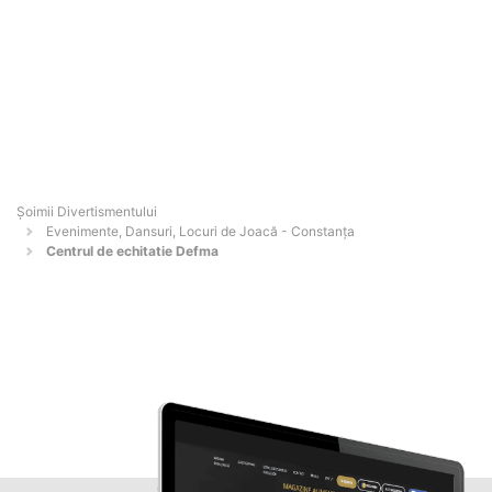
Şoimii Divertismentului
Evenimente, Dansuri, Locuri de Joacă - Constanţa
Centrul de echitatie Defma