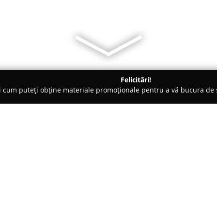
Felicitări!
ți cum puteți obține materiale promoționale pentru a vă bucura d
curi de Joacă - Constanţa
Clubul de Dans Sportiv Master Danc
ce
Despre companie:
Master Dance Constanța
repre
adresează tuturor celor pasiona
programe care încep cu copii de