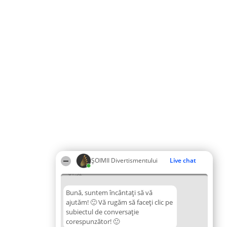
ŞOIMII Divertismentului
Live chat
01:52
Bună, suntem încântați să vă
ajutăm! 🙂 Vă rugăm să faceți clic pe
subiectul de conversație
corespunzător! 🙂