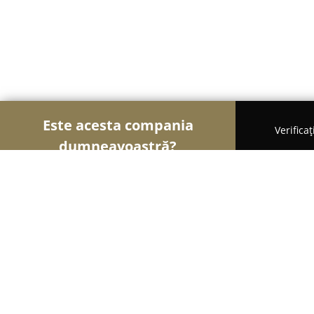
Este acesta compania
Verifica
dumneavoastră?
Şoimii Divertismentului
Evenimente, Dansuri, Lo
Clubul de Dans Sportiv Master Dan