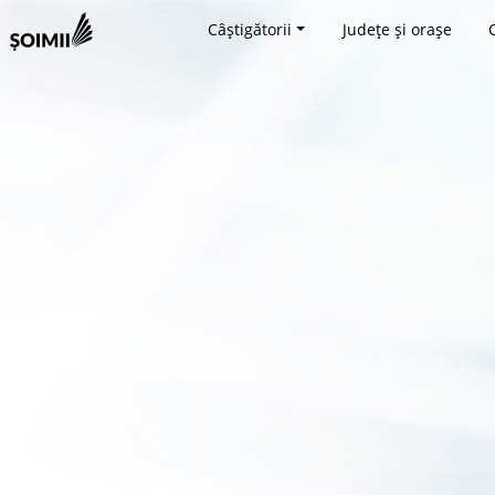
Câștigătorii
Județe și orașe