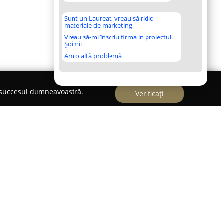
Sunt un Laureat, vreau să ridic
materiale de marketing
Vreau să-mi înscriu firma in proiectul
Șoimii
Am o altă problemă
e succesul dumneavoastră.
Verificați
e
zintă un club dedicat dansului sportiv care se
ți de mișcare, indiferent de vârstă, oferind
 3 ani și se extind până la persoane în vârstă de