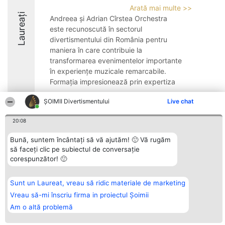
Arată mai multe >>
Laureați
Andreea și Adrian Cîrstea Orchestra
este recunoscută în sectorul
divertismentului din România pentru
maniera în care contribuie la
transformarea evenimentelor importante
în experiențe muzicale remarcabile.
Formația impresionează prin expertiza
...
ŞOIMII Divertismentului
Live chat
8.7
20:08
Bună, suntem încântați să vă ajutăm! 🙂 Vă rugăm
Organizator Ranking
Plebiscyt
Contact
să faceți clic pe subiectul de conversație
BRIGHT SOLUTIONS BR SRL
Câștigătorii
Contact
corespunzător! 🙂
Aleea Timisul De Sus 2 Bl. A30
Lista Tuturor
Sc. A Et. 4 Ap. 13 Cod 061952
Laureaților
București
Reguli
Sunt un Laureat, vreau să ridic materiale de marketing
CUI 36737675
Statut
tel: +40 770 990 492
Politica de
Vreau să-mi înscriu firma in proiectul Șoimii
confidențialitate
Am o altă problemă