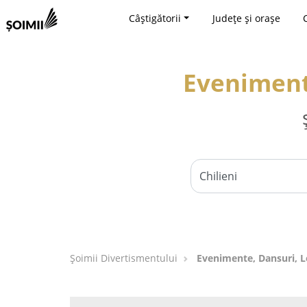
Câștigătorii
Județe și orașe
Evenimente
Şoimii Divertismentului
Evenimente, Dansuri, Lo