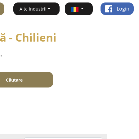
Login
Alte industrii
 - Chilieni
.
Căutare