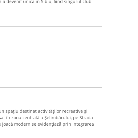
a a devenit unică în Sibiu, fiind singurul club
 spațiu destinat activităților recreative și
sat în zona centrală a Șelimbărului, pe Strada
 joacă modern se evidențiază prin integrarea