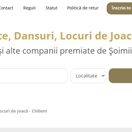
Contact
Reguli
Statut
Politică de retur
Înscrie-te
, Dansuri, Locuri de Joacă
și alte companii premiate de Șoimii
curi de Joacă - Chilieni