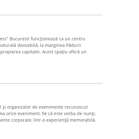
ess" Bucuresti funcționează ca un centru
naturală deosebită, la marginea Pădurii
 apropierea capitalei. Acest spațiu oferă un
al și organizator de evenimente recunoscut
ma orice eveniment, fie că este vorba de nunți,
mente corporate, într-o experiență memorabilă.