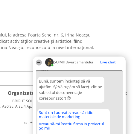
ului, la adresa Poarta Schei nr. 6, Irina Neacșu
at activităților creative și artistice, fiind
 Irina Neacșu, recunoscută la nivel internațional.
ŞOIMII Divertismentului
Live chat
06:24
Bună, suntem încântați să vă
ajutăm! 🙂 Vă rugăm să faceți clic pe
Organizator Ranking
subiectul de conversație
Plebiscyt
Contact
corespunzător! 🙂
BRIGHT SOLUTIONS BR SRL
Câștigătorii
Contact
. A30 Sc. A Et. 4 Ap. 13 Cod 061952
Lista
București
Tuturor
Sunt un Laureat, vreau să ridic
materiale de marketing
CUI 36737675
Laureaților
tel: +40 770 990 492
Reguli
Vreau să-mi înscriu firma in proiectul
Șoimii
Statut
Politica de