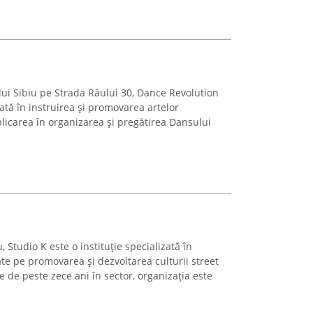
lui Sibiu pe Strada Râului 30, Dance Revolution
zată în instruirea și promovarea artelor
icarea în organizarea și pregătirea Dansului
, Studio K este o instituție specializată în
te pe promovarea și dezvoltarea culturii street
e de peste zece ani în sector, organizația este