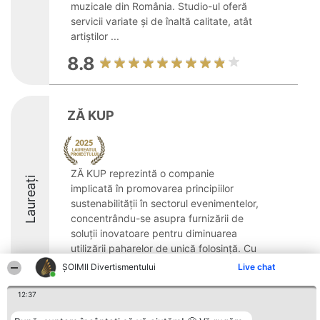
muzicale din România. Studio-ul oferă
servicii variate și de înaltă calitate, atât
artiștilor ...
8.8
ZĂ KUP
ZĂ KUP reprezintă o companie
Laureați
implicată în promovarea principiilor
sustenabilității în sectorul evenimentelor,
concentrându-se asupra furnizării de
soluții inovatoare pentru diminuarea
utilizării paharelor de unică folosință. Cu
sediul în Brașov, ...
ŞOIMII Divertismentului
Live chat
12:37