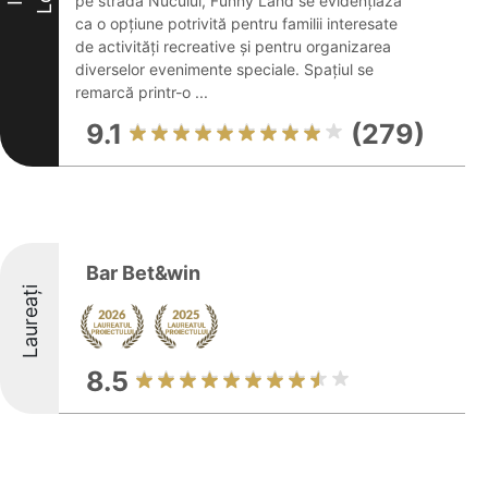
pe strada Nucului, Funny Land se evidențiază
ca o opțiune potrivită pentru familii interesate
de activități recreative și pentru organizarea
diverselor evenimente speciale. Spațiul se
remarcă printr-o ...
9.1
(279)
Bar Bet&win
Laureați
8.5