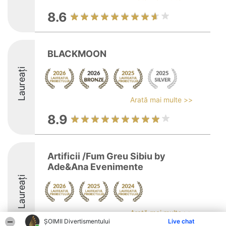
8.6
BLACKMOON
Laureați
Arată mai multe >>
8.9
Artificii /Fum Greu Sibiu by
Ade&Ana Evenimente
Laureați
Arată mai multe >>
ŞOIMII Divertismentului
Live chat