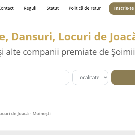
Contact
Reguli
Statut
Politică de retur
Înscrie-te
, Dansuri, Locuri de Joacă
și alte companii premiate de Șoimii
curi de Joacă - Moineşti