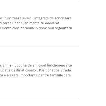
asi furnizează servicii integrate de sonorizare
a crearea unor evenimente cu adevărat
periență considerabilă în domeniul organizării
i, Smile - Bucuria de a fi copil funcționează ca
ucație destinat copiilor. Poziționat pe Strada
 ca o alegere importantă pentru familiile care