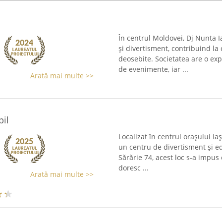
În centrul Moldovei, Dj Nunta I
și divertisment, contribuind l
deosebite. Societatea are o ex
de evenimente, iar ...
Arată mai multe >>
pil
Localizat în centrul orașului Iaș
un centru de divertisment și ed
Sărărie 74, acest loc s-a impus
doresc ...
Arată mai multe >>