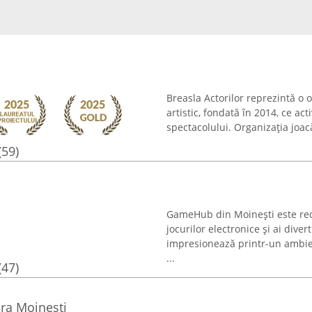
Breasla Actorilor reprezintă o 
artistic, fondată în 2014, ce act
spectacolului. Organizația joac
(59)
GameHub din Moinești este recu
jocurilor electronice și ai diver
impresionează printr-un ambien
...
(47)
ira Moinesti