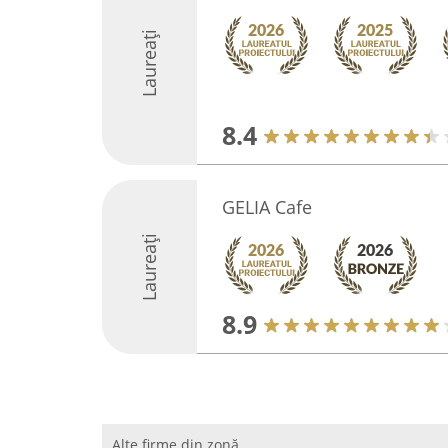
Laureați
8.4
GELIA Cafe
Laureați
8.9
Alte firme din zonă