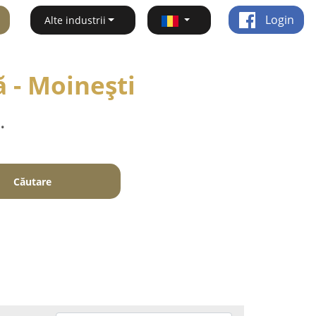
Login
Alte industrii
 - Moineşti
.
Căutare