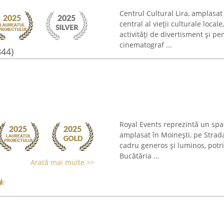
Centrul Cultural Lira, amplasat
central al vieții culturale loc
activități de divertisment și p
cinematograf ...
344)
Royal Events reprezintă un spa
amplasat în Moinești, pe Strada
cadru generos și luminos, potri
Bucătăria ...
Arată mai multe >>