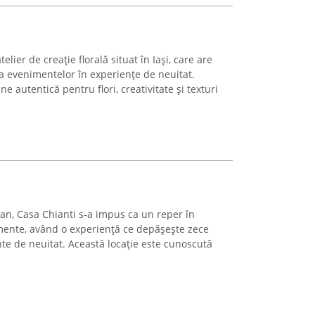
elier de creație florală situat în Iași, care are
a evenimentelor în experiențe de neuitat.
ne autentică pentru flori, creativitate și texturi
man, Casa Chianti s-a impus ca un reper în
mente, având o experiență ce depășește zece
e de neuitat. Această locație este cunoscută