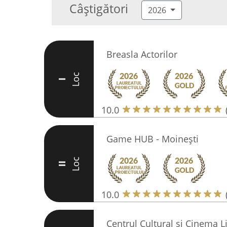
Câștigători
2026
Breasla Actorilor
Loc
I
10.0
Game HUB - Moinești
Loc
II
10.0
Centrul Cultural si Cinema L