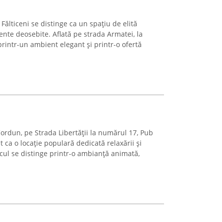
Fălticeni se distinge ca un spațiu de elită
nte deosebite. Aflată pe strada Armatei, la
rintr-un ambient elegant și printr-o ofertă
 Cordun, pe Strada Libertății la numărul 17, Pub
ca o locație populară dedicată relaxării și
Locul se distinge printr-o ambianță animată,