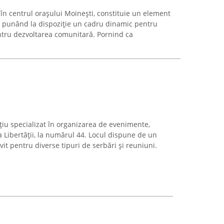
 în centrul orașului Moinești, constituie un element
ale, punând la dispoziție un cadru dinamic pentru
entru dezvoltarea comunitară. Pornind ca
țiu specializat în organizarea de evenimente,
 Libertății, la numărul 44. Locul dispune de un
vit pentru diverse tipuri de serbări și reuniuni.