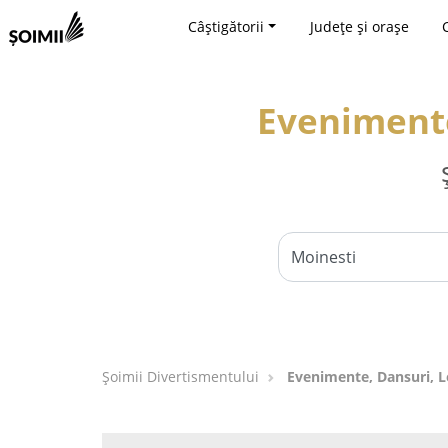
Câștigătorii
Județe și orașe
Evenimente
Şoimii Divertismentului
Evenimente, Dansuri, Lo