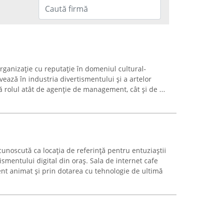
organizație cu reputație în domeniul cultural-
ivează în industria divertismentului și a artelor
ă rolul atât de agenție de management, cât și de ...
noscută ca locația de referință pentru entuziaștii
tismentului digital din oraș. Sala de internet cafe
t animat și prin dotarea cu tehnologie de ultimă