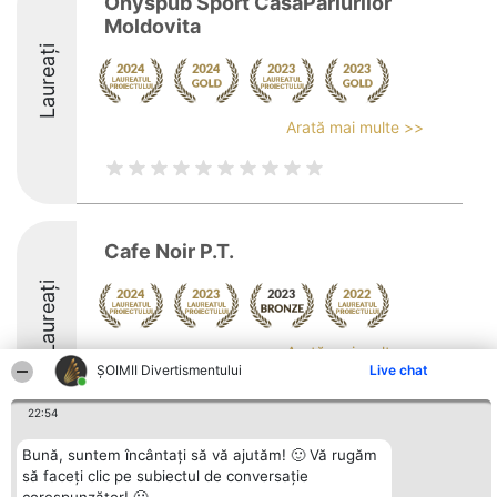
Onyspub Sport CasaPariurilor
Moldovita
Laureați
Arată mai multe >>
Cafe Noir P.T.
Laureați
Arată mai multe >>
ŞOIMII Divertismentului
Live chat
22:54
Bună, suntem încântați să vă ajutăm! 🙂 Vă rugăm
Organizator Ranking
Plebiscyt
Contact
să faceți clic pe subiectul de conversație
BRIGHT SOLUTIONS BR SRL
Câștigătorii
Contact