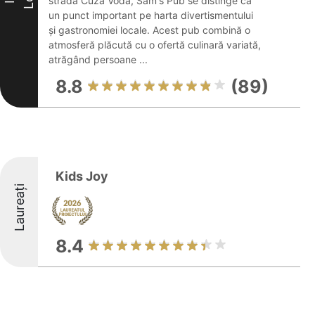
strada Cuza Vodă, Sam's Pub se distinge ca
un punct important pe harta divertismentului
și gastronomiei locale. Acest pub combină o
atmosferă plăcută cu o ofertă culinară variată,
atrăgând persoane ...
8.8
(89)
Kids Joy
Laureați
8.4