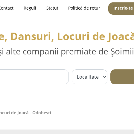
Contact
Reguli
Statut
Politică de retur
Înscrie-te
, Dansuri, Locuri de Joacă
și alte companii premiate de Șoimii
ocuri de Joacă - Odobeşti