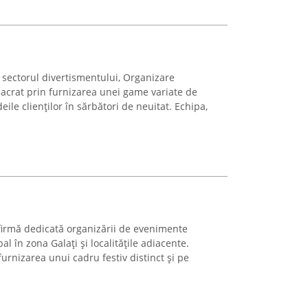
 sectorul divertismentului, Organizare
acrat prin furnizarea unei game variate de
eile clienților în sărbători de neuitat. Echipa,
firmă dedicată organizării de evenimente
al în zona Galați și localitățile adiacente.
rnizarea unui cadru festiv distinct și pe