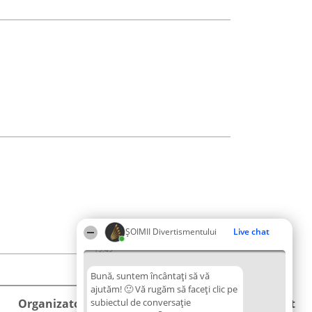
ŞOIMII Divertismentului
Live chat
19:49
Bună, suntem încântați să vă
ajutăm! 🙂 Vă rugăm să faceți clic pe
Organizator Ranking
subiectul de conversație
Plebiscyt
Contact