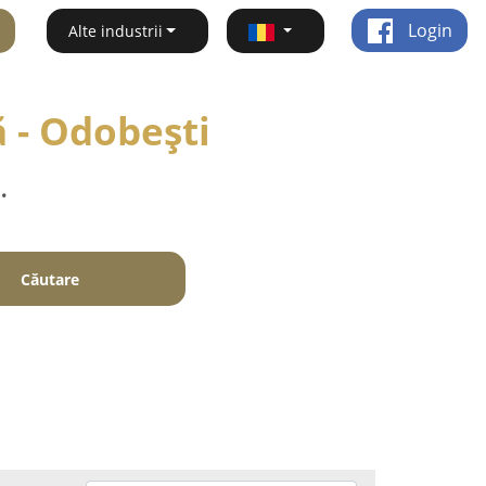
Login
Alte industrii
 - Odobeşti
.
Căutare