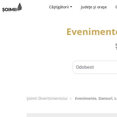
Câștigătorii
Județe și orașe
Evenimente
Şoimii Divertismentului
Evenimente, Dansuri, L