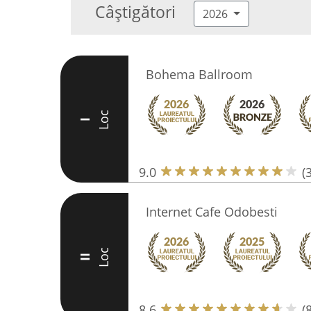
Câștigători
2026
Bohema Ballroom
Loc
I
9.0
(
Internet Cafe Odobesti
Loc
II
8.6
(8