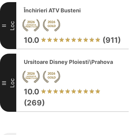
Închirieri ATV Busteni
Loc
II
10.0
(911)
Ursitoare Disney Ploiesti\Prahova
Loc
III
10.0
(269)