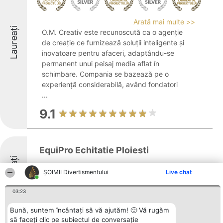
Arată mai multe >>
Laureați
O.M. Creativ este recunoscută ca o agenție
de creație ce furnizează soluții inteligente și
inovatoare pentru afaceri, adaptându-se
permanent unui peisaj media aflat în
schimbare. Compania se bazează pe o
experiență considerabilă, având fondatori
...
9.1
EquiPro Echitatie Ploiesti
Laureați
ŞOIMII Divertismentului
Live chat
03:23
9.1
Bună, suntem încântați să vă ajutăm! 🙂 Vă rugăm
să faceți clic pe subiectul de conversație