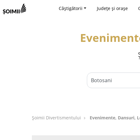
Câștigătorii
Județe și orașe
Evenimente
Şoimii Divertismentului
Evenimente, Dansuri, L