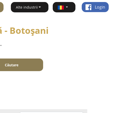
Login
Alte industrii
 - Botoşani
.
Căutare