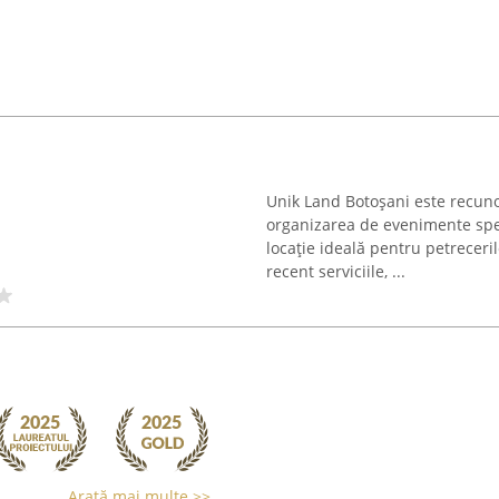
Unik Land Botoșani este recuno
organizarea de evenimente speci
locație ideală pentru petreceril
recent serviciile, ...
Arată mai multe >>