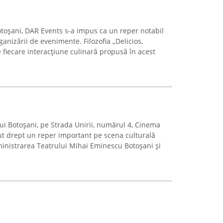
otoșani, DAR Events s-a impus ca un reper notabil
ganizării de evenimente. Filozofia „Delicios,
fiecare interacțiune culinară propusă în acest
ui Botoșani, pe Strada Unirii, numărul 4, Cinema
t drept un reper important pe scena culturală
administrarea Teatrului Mihai Eminescu Botoșani și