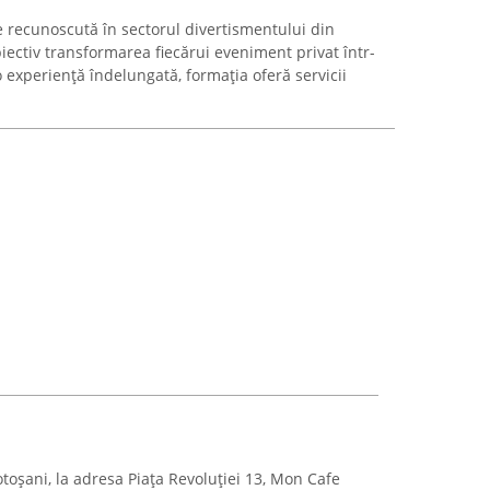
 recunoscută în sectorul divertismentului din
ectiv transformarea fiecărui eveniment privat într-
 experiență îndelungată, formația oferă servicii
toșani, la adresa Piața Revoluției 13, Mon Cafe