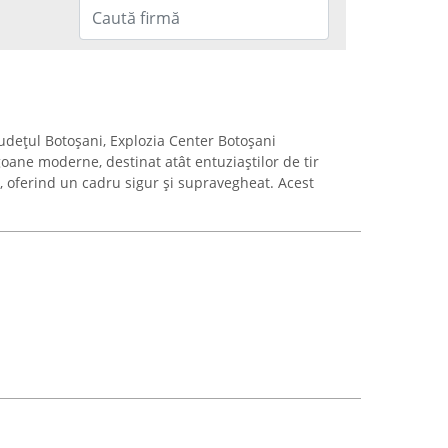
 județul Botoșani, Explozia Center Botoșani
oane moderne, destinat atât entuziaștilor de tir
e, oferind un cadru sigur și supravegheat. Acest