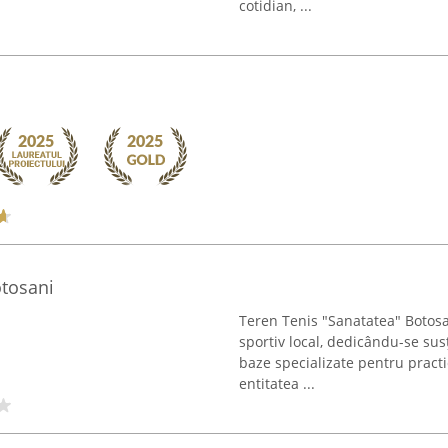
cotidian, ...
otosani
Teren Tenis "Sanatatea" Botosan
sportiv local, dedicându-se susț
baze specializate pentru practi
entitatea ...