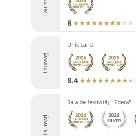
Laureați
8
Unik Land
Laureați
8.4
Sala de festivități "Edera"
Laureați