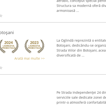
aerobic, conceput special pentru
Structura sa modernă oferă di
armonioasă ...
otoșani
La Oglindă reprezintă o entitat
Botoșani, dedicându-se organi
Strada Viilor din Botoșani, ac
diversificată de ...
Arată mai multe >>
Pe Strada Independenței 24 din
serviciile sale dedicate zonei d
printr-o atmosferă confortabilă