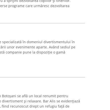
 a sprijini dezvoltarea copiilor și tinerilor.
verse programe care urmăresc dezvoltarea
e specializată în domeniul divertismentului în
zării unor evenimente aparte. Având sediul pe
eastă companie pune la dispoziție o gamă
 Botoșani se află un local renumit pentru
e divertisment și relaxare. Bar Alis se evidențiază
, fiind recunoscut drept un refugiu față de