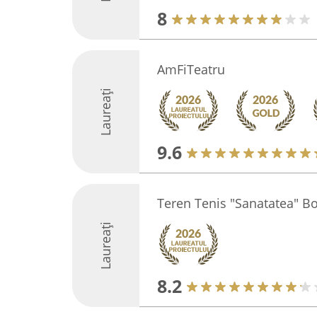
8
AmFiTeatru
Laureați
9.6
Teren Tenis "Sanatatea" B
Laureați
8.2