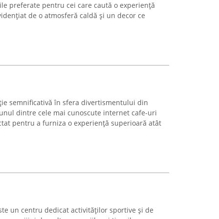
ile preferate pentru cei care caută o experiență
vidențiat de o atmosferă caldă și un decor ce
e semnificativă în sfera divertismentului din
 unul dintre cele mai cunoscute internet cafe-uri
ectat pentru a furniza o experiență superioară atât
e un centru dedicat activităților sportive și de