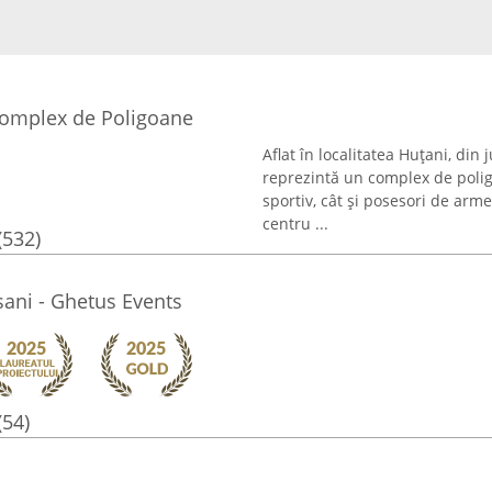
Complex de Poligoane
Aflat în localitatea Huțani, din
reprezintă un complex de polig
sportiv, cât și posesori de arm
centru ...
(532)
ani - Ghetus Events
(54)