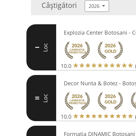
Câștigători
2026
Explozia Center Botosani - 
Loc
I
10.0
Decor Nunta & Botez - Botos
Loc
II
10.0
Formatia DINAMIC Botosani