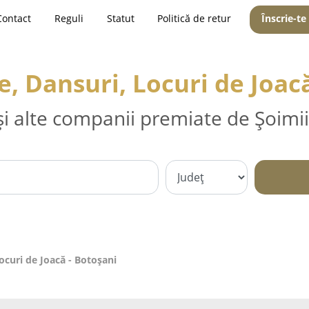
Contact
Reguli
Statut
Politică de retur
Înscrie-te
, Dansuri, Locuri de Joacă
și alte companii premiate de Șoimii
ocuri de Joacă - Botoşani