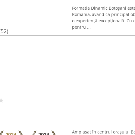
Formatia Dinamic Botoșani este
România, având ca principal obi
o experiență excepțională. Cu o
pentru ...
(52)
Amplasat în centrul orașului Bo