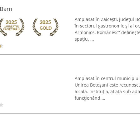
 Barn
Amplasat în Zaicești, județul B
în sectorul gastronomic și al or
Armonios, Românesc” definește 
spațiu. ...
Amplasat în centrul municipiul
Unirea Botoșani este recunoscu
locală. Instituția, aflată sub 
funcționând ...