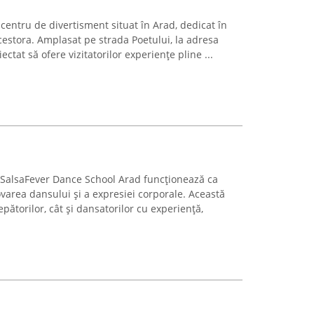
centru de divertisment situat în Arad, dedicat în
 acestora. Amplasat pe strada Poetului, la adresa
iectat să ofere vizitatorilor experiențe pline ...
d, SalsaFever Dance School Arad funcționează ca
varea dansului și a expresiei corporale. Această
epătorilor, cât și dansatorilor cu experiență,