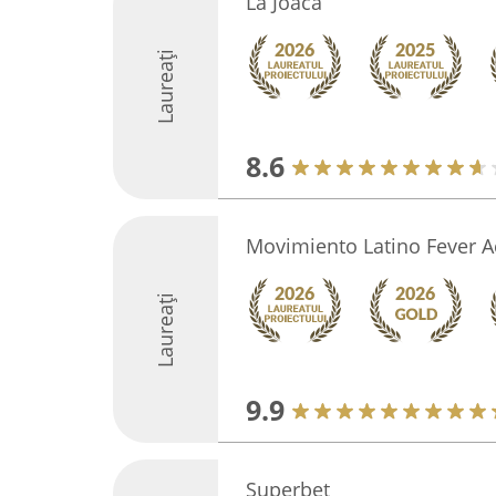
La Joaca
Laureați
8.6
Movimiento Latino Fever 
Laureați
9.9
Superbet