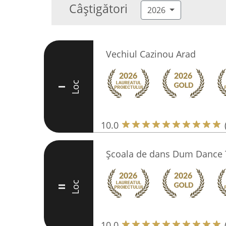
Câștigători
2026
Vechiul Cazinou Arad
Loc
I
10.0
Şcoala de dans Dum Dance
Loc
II
10.0