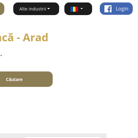
Login
Alte industrii
că - Arad
.
Căutare