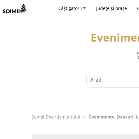
Câștigătorii
Județe și orașe
Evenimen
Şoimii Divertismentului
Evenimente, Dansuri, L