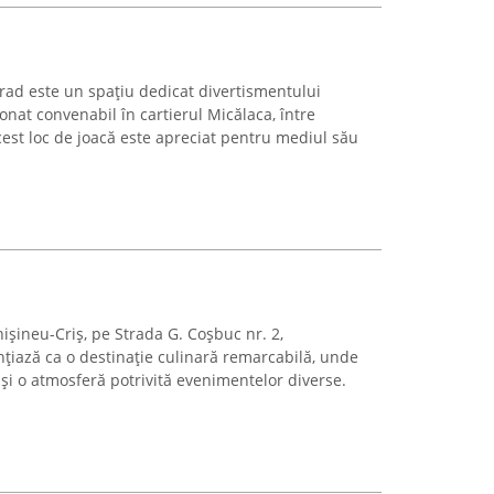
 Arad este un spațiu dedicat divertismentului
ționat convenabil în cartierul Micălaca, între
cest loc de joacă este apreciat pentru mediul său
ișineu-Criș, pe Strada G. Coșbuc nr. 2,
iază ca o destinație culinară remarcabilă, unde
și o atmosferă potrivită evenimentelor diverse.