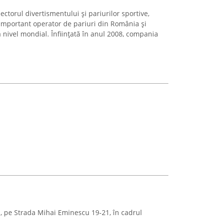
ectorul divertismentului și pariurilor sportive,
 important operator de pariuri din România și
a nivel mondial. Înființată în anul 2008, compania
i, pe Strada Mihai Eminescu 19-21, în cadrul