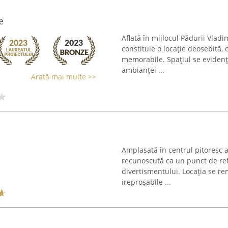
e
Aflată în mijlocul Pădurii Vlad
constituie o locație deosebită
memorabile. Spațiul se evidenț
ambianței ...
Arată mai multe >>
Amplasată în centrul pitoresc a
recunoscută ca un punct de refe
divertismentului. Locația se re
ireproșabile ...