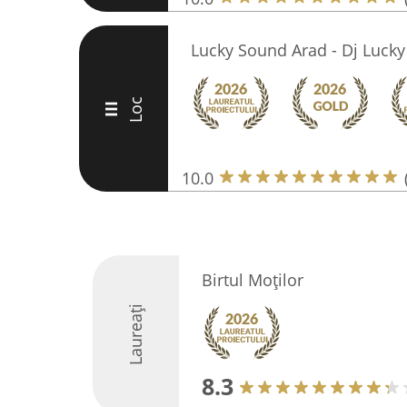
Lucky Sound Arad - Dj Lucky
Loc
III
10.0
Birtul Moților
Laureați
8.3