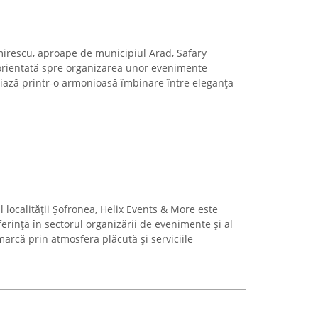
imirescu, aproape de municipiul Arad, Safary
, orientată spre organizarea unor evenimente
iază printr-o armonioasă îmbinare între eleganța
l localității Șofronea, Helix Events & More este
rință în sectorul organizării de evenimente și al
marcă prin atmosfera plăcută și serviciile