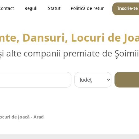
Contact
Reguli
Statut
Politică de retur
Înscrie-te
te, Dansuri, Locuri de Joa
și alte companii premiate de Șoimii
ocuri de Joacă - Arad