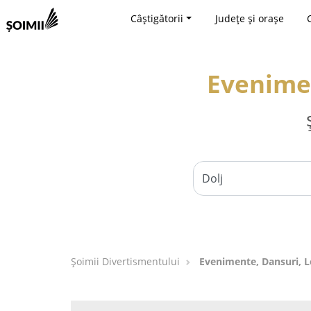
Câștigătorii
Județe și orașe
Evenimen
Şoimii Divertismentului
Evenimente, Dansuri, Lo