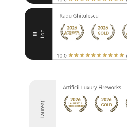
Radu Ghitulescu
Loc
III
10.0
Artificii Luxury Fireworks
Laureați