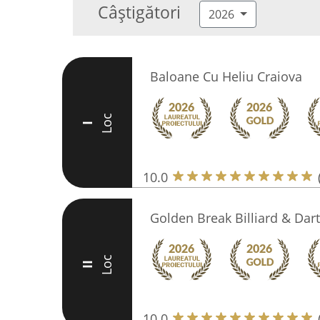
Câștigători
2026
Baloane Cu Heliu Craiova
Loc
I
10.0
Golden Break Billiard & Dar
Loc
II
10.0