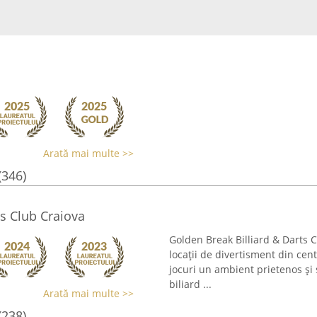
Arată mai multe >>
(346)
ts Club Craiova
Golden Break Billiard & Darts C
locații de divertisment din cent
jocuri un ambient prietenos și
biliard ...
Arată mai multe >>
(238)