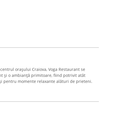
 centrul orașului Craiova, Voga Restaurant se
 și o ambianță primitoare, fiind potrivit atât
 și pentru momente relaxante alături de prieteni.