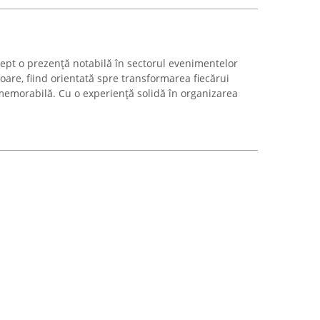
pt o prezență notabilă în sectorul evenimentelor
toare, fiind orientată spre transformarea fiecărui
memorabilă. Cu o experiență solidă în organizarea