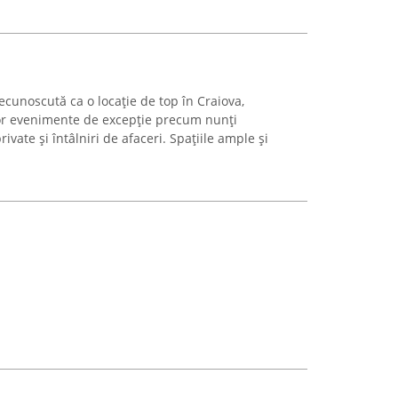
cunoscută ca o locație de top în Craiova,
nor evenimente de excepție precum nunți
private și întâlniri de afaceri. Spațiile ample și