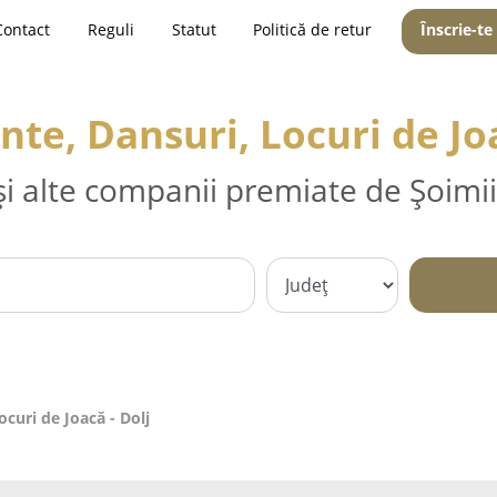
Contact
Reguli
Statut
Politică de retur
Înscrie-te
te, Dansuri, Locuri de Joa
și alte companii premiate de Șoimii
curi de Joacă - Dolj