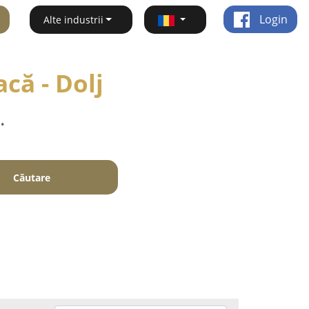
Login
Alte industrii
că - Dolj
.
Căutare