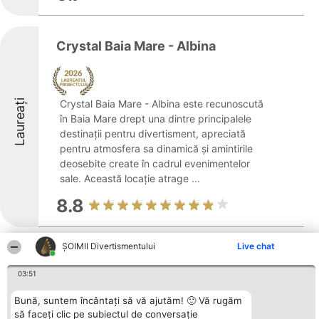
Crystal Baia Mare - Albina
Laureați
Crystal Baia Mare - Albina este recunoscută
în Baia Mare drept una dintre principalele
destinații pentru divertisment, apreciată
pentru atmosfera sa dinamică și amintirile
deosebite create în cadrul evenimentelor
sale. Această locație atrage ...
8.8
ŞOIMII Divertismentului
Live chat
Spot
03:51
Laureați
Bună, suntem încântați să vă ajutăm! 🙂 Vă rugăm
să faceți clic pe subiectul de conversație